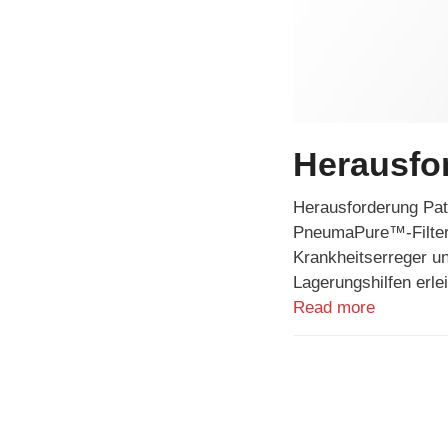
Herausfor
Herausforderung Pati
PneumaPure™-Filter D
Krankheitserreger un
Lagerungshilfen erle
Read more