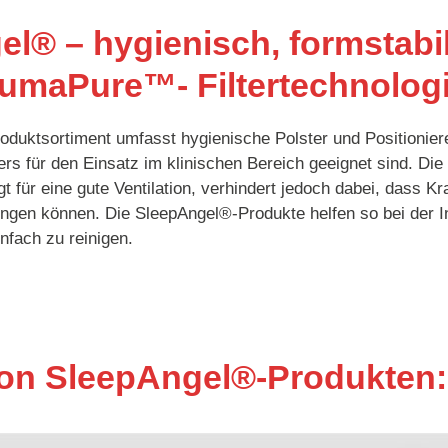
l® – hygienisch, formstabil
umaPure™- Filtertechnolog
uktsortiment umfasst hygienische Polster und Positionierer
ers für den Einsatz im klinischen Bereich geeignet sind. D
gt für eine gute Ventilation, verhindert jedoch dabei, dass K
ingen können. Die SleepAngel®-Produkte helfen so bei der In
nfach zu reinigen.
von SleepAngel®-Produkten: