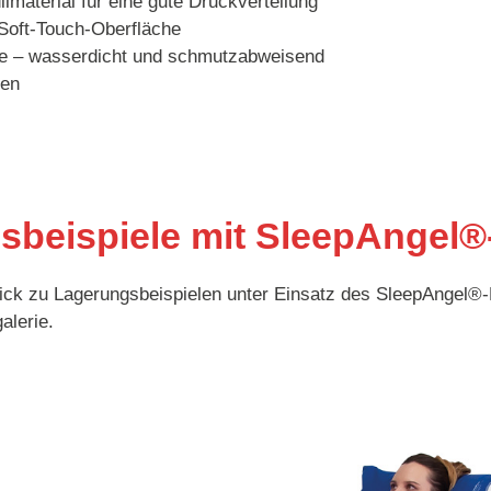
lmaterial für eine gute Druckverteilung
 Soft-Touch-Oberfläche
te – wasserdicht und schmutzabweisend
gen
sbeispiele mit SleepAngel®
ick zu Lagerungsbeispielen unter Einsatz des SleepAngel®-
alerie.