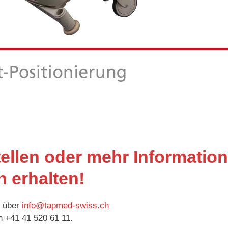
tellen oder mehr Informatio
 erhalten!
s über
info@tapmed-swiss.ch
n +41 41 520 61 11.