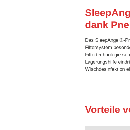
SleepAnge
dank Pne
Das SleepAngel®-Prod
Filtersystem besond
Filtertechnologie sor
Lagerungshilfe eindr
Wischdesinfektion ei
Vorteile 