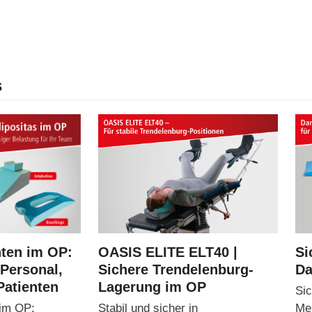
s
nten im OP:
OASIS ELITE ELT40 |
Si
 Personal,
Sichere Trendelenburg-
Da
Patienten
Lagerung im OP
Sic
 im OP:
Stabil und sicher in
Meh