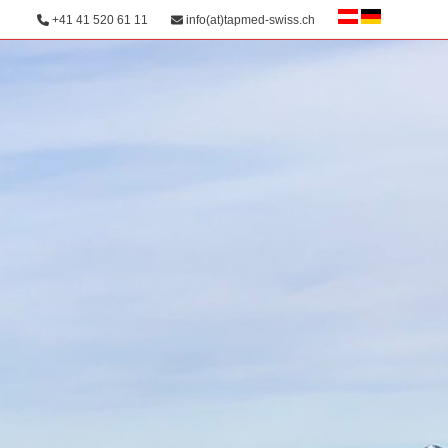
+41 41 520 61 11
info(at)tapmed-swiss.ch