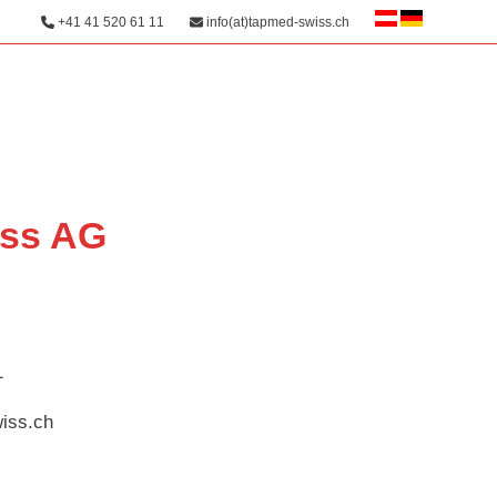
+41 41 520 61 11
info(at)tapmed-swiss.ch
ss AG
1
iss.ch