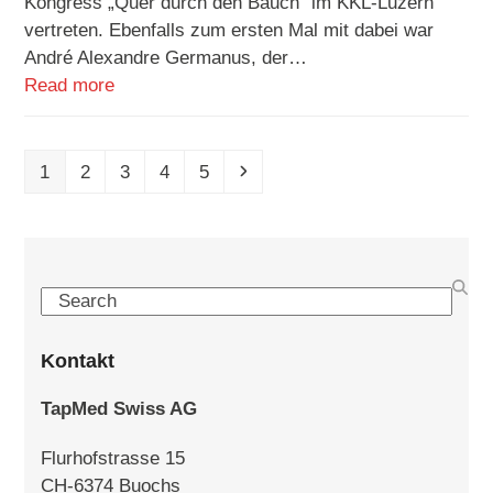
Kongress „Quer durch den Bauch“ im KKL-Luzern
vertreten. Ebenfalls zum ersten Mal mit dabei war
André Alexandre Germanus, der…
Read more
Page
Page
Page
Page
Page
Next
1
2
3
4
5
Search
Kontakt
TapMed Swiss AG
Flurhofstrasse 15
CH-6374 Buochs