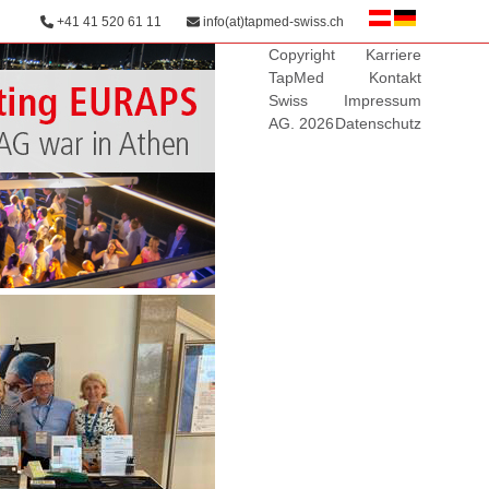
+41 41 520 61 11
info(at)tapmed-swiss.ch
Copyright
Karriere
TapMed
Kontakt
Swiss
Impressum
AG. 2026
Datenschutz