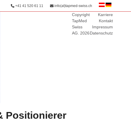
+41 41 520 61 11
info(at)tapmed-swiss.ch
Copyright
Karriere
TapMed
Kontakt
Swiss
Impressum
AG. 2026
Datenschutz
 Positionierer