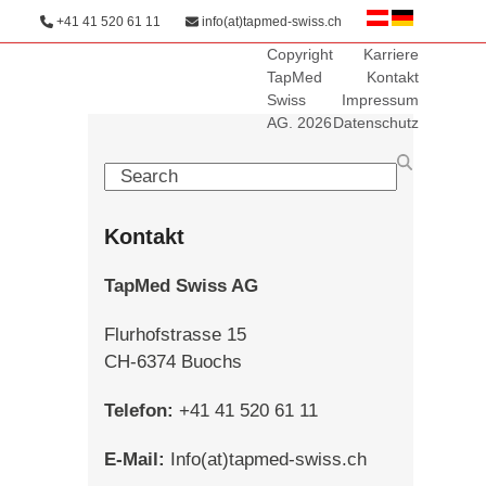
+41 41 520 61 11
info(at)tapmed-swiss.ch
Copyright
Karriere
TapMed
Kontakt
Swiss
Impressum
AG. 2026
Datenschutz
Search
Kontakt
TapMed Swiss AG
Flurhofstrasse 15
CH-6374 Buochs
Telefon:
+41 41 520 61 11
E-Mail:
Info(at)tapmed-swiss.ch