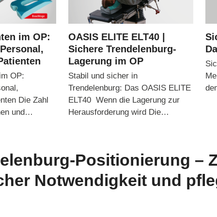
nten im OP:
OASIS ELITE ELT40 |
Si
 Personal,
Sichere Trendelenburg-
Da
Patienten
Lagerung im OP
Sic
 im OP:
Stabil und sicher in
Meh
sonal,
Trendelenburg: Das OASIS ELITE
de
enten Die Zahl
ELT40 Wenn die Lagerung zur
nnen und…
Herausforderung wird Die…
delenburg-Positionierung – 
cher Notwendigkeit und pfl