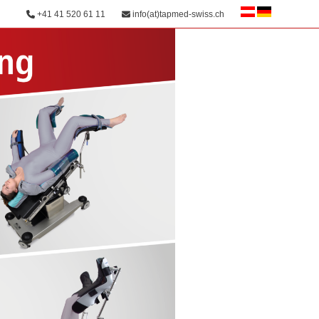
+41 41 520 61 11
info(at)tapmed-swiss.ch