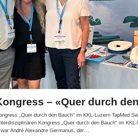
sKongress – «Quer durch de
ngress „Quer durch den Bauch“ im KKL-Luzern TapMed Swi
interdisziplinären Kongress „Quer durch den Bauch“ im KKL-
i war André Alexandre Germanus, der…