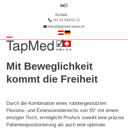
Skip
LinkedIn
Instagram
to
Kontakt
content
+41 41 520 61 11
info(at)tapmed-swiss.ch
Open
Close
mobile
mobile
menu
menu
Mit Beweglichkeit
kommt die Freiheit
Durch die Kombination eines robotergestützten
Flexions- und Extensionsbereichs von 55° mit einem
einzigen Tisch, ermöglicht ProAxis sowohl eine präzise
Patientenpositionierung als auch eine optimale